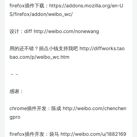
firefox插件下载：https://addons.mozilla.org/en-U
S/firefox/addon/weibo_wc/
设计：diff http://weibo.com/nonewang
用的还不错？捐点小钱支持我吧 http://diffworks.tao
bao.com/p/weibo_wc.htm
－－
感谢：
chrome插件开发：陈成 http://weibo.com/chenchen
gpro
firefox插件开发：袋马 http://weibo.com/u/1882169