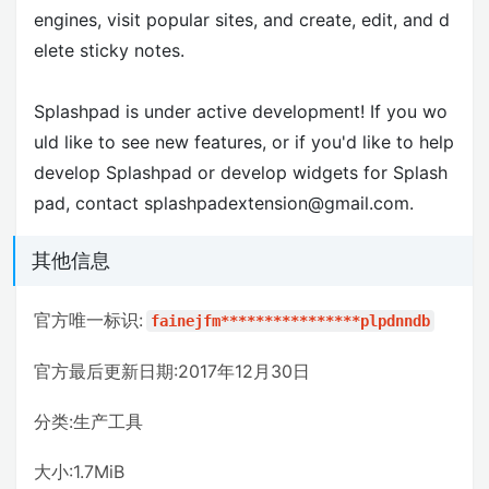
engines, visit popular sites, and create, edit, and d
elete sticky notes.
Splashpad is under active development! If you wo
uld like to see new features, or if you'd like to help
develop Splashpad or develop widgets for Splash
pad, contact splashpadextension@gmail.com.
其他信息
官方唯一标识:
fainejfm****************plpdnndb
官方最后更新日期:2017年12月30日
分类:生产工具
大小:1.7MiB