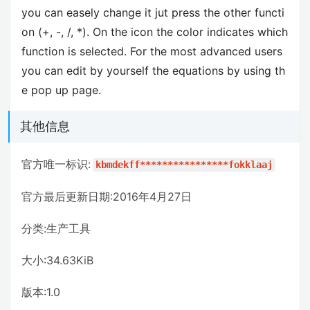
you can easely change it jut press the other functi
on (+, -, /, *). On the icon the color indicates which
function is selected. For the most advanced users
you can edit by yourself the equations by using th
e pop up page.
其他信息
官方唯一标识:
kbmdekff****************fokklaaj
官方最后更新日期:2016年4月27日
分类:生产工具
大小:34.63KiB
版本:1.0