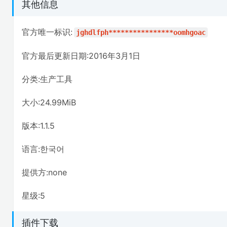
其他信息
官方唯一标识:
jghdlfph****************oomhgoac
官方最后更新日期:2016年3月1日
分类:生产工具
大小:24.99MiB
版本:1.1.5
语言:한국어
提供方:none
星级:5
插件下载