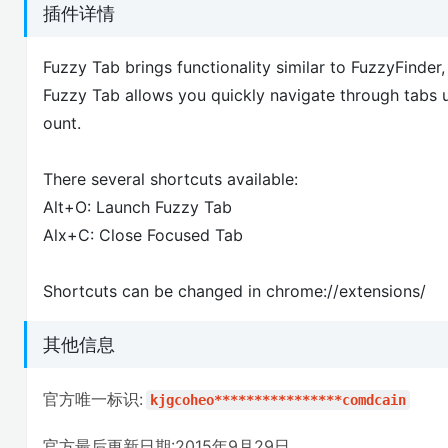
插件详情
Fuzzy Tab brings functionality similar to FuzzyFind
Fuzzy Tab allows you quickly navigate through tabs u
ount.
There several shortcuts available:
Alt+O: Launch Fuzzy Tab
Alx+C: Close Focused Tab
Shortcuts can be changed in chrome://extensions/
其他信息
官方唯一标识:
kjgcoheo****************comdcain
官方最后更新日期:2015年9月29日