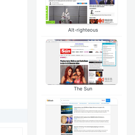
Alt-righteous
The Sun