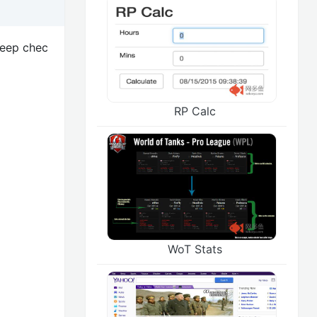
keep chec
RP Calc
WoT Stats