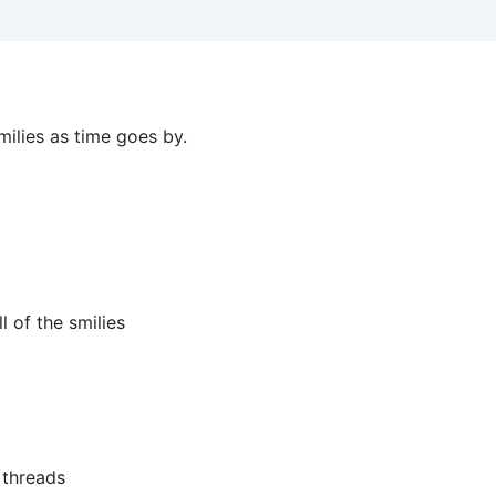
ilies as time goes by.
l of the smilies
 threads