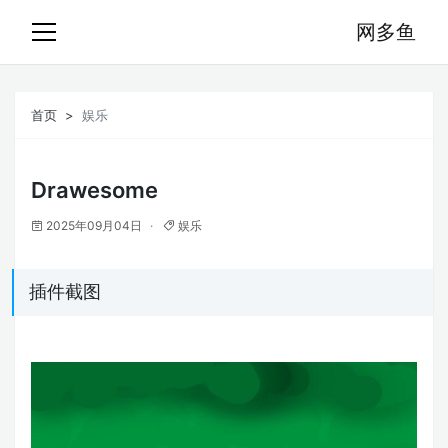
网多鱼
首页
娱乐
Drawesome
2025年09月04日
娱乐
插件截图