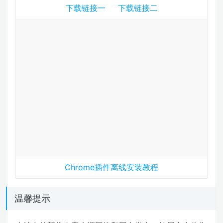
下载链接一
下载链接二
Chrome插件离线安装教程
温馨提示