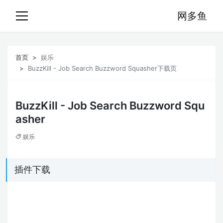
网多鱼
首页
娱乐
BuzzKill - Job Search Buzzword Squasher下载页
BuzzKill - Job Search Buzzword Squ
asher
娱乐
插件下载