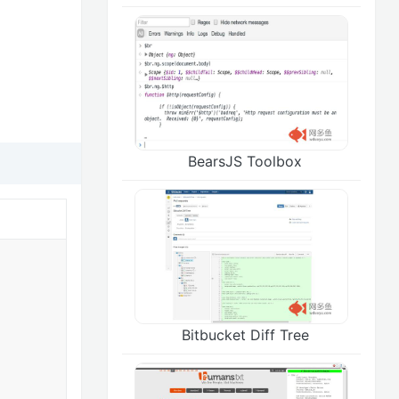
BearsJS Toolbox
Bitbucket Diff Tree