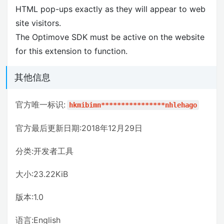
HTML pop-ups exactly as they will appear to web
site visitors.
The Optimove SDK must be active on the website
for this extension to function.
其他信息
官方唯一标识:
hkmibimn****************nhlehago
官方最后更新日期:2018年12月29日
分类:开发者工具
大小:23.22KiB
版本:1.0
语言:English