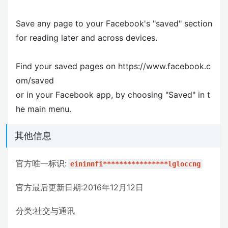
Save any page to your Facebook's "saved" section
for reading later and across devices.
Find your saved pages on https://www.facebook.c
om/saved
or in your Facebook app, by choosing "Saved" in t
he main menu.
其他信息
官方唯一标识:
eininnfi****************lgloccng
官方最后更新日期:2016年12月12日
分类:社交与通讯