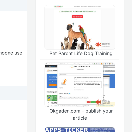
 noone use
Pet Parent Life Dog Training
Okgaden.com - publish your
article