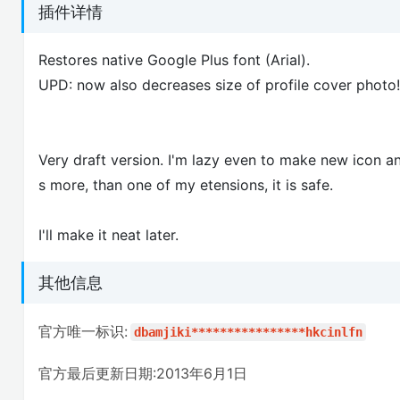
插件详情
Restores native Google Plus font (Arial).
UPD: now also decreases size of profile cover photo!
Very draft version. I'm lazy even to make new icon an
s more, than one of my etensions, it is safe.
I'll make it neat later.
其他信息
官方唯一标识:
dbamjiki****************hkcinlfn
官方最后更新日期:2013年6月1日