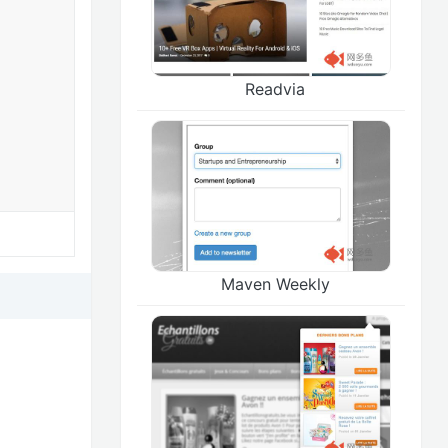
Readvia
Maven Weekly