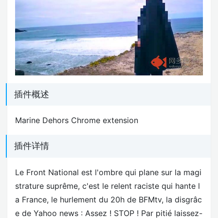
插件概述
Marine Dehors Chrome extension
插件详情
Le Front National est l'ombre qui plane sur la magi
strature suprême, c'est le relent raciste qui hante l
a France, le hurlement du 20h de BFMtv, la disgrâc
e de Yahoo news : Assez ! STOP ! Par pitié laissez-