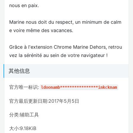
nous en paix.
Marine nous doit du respect, un minimum de calm
e voire même des vacances.
Grâce à l'extension Chrome Marine Dehors, retrou
vez la sérénité au sein de votre navigateur !
其他信息
官方唯一标识:
ldoonamb****************inkcknam
官方最后更新日期:2017年5月5日
分类:辅助工具
大小:9.18KiB